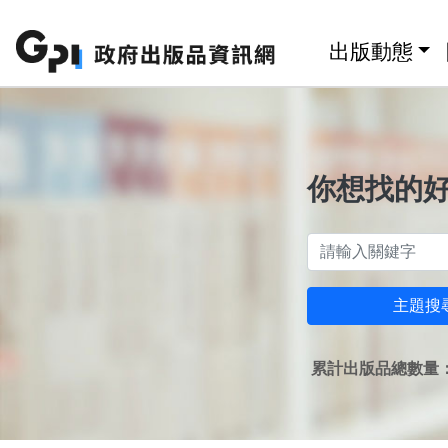
跳至主要內容區塊
:::
出版動態
你想找的
主題搜
累計出版品總數量：1