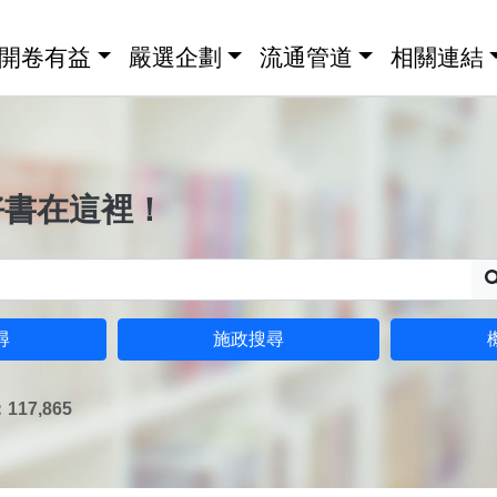
開卷有益
嚴選企劃
流通管道
相關連結
好書在這裡！
尋
施政搜尋
17,865