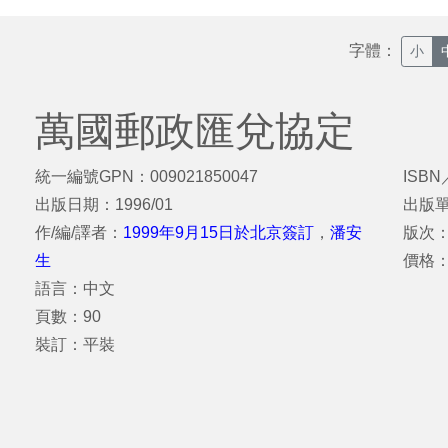
字體：
小
萬國郵政匯兌協定
統一編號GPN：009021850047
ISBN
出版日期：1996/01
出版
作/編/譯者：
1999年9月15日於北京簽訂
，
潘安
版次
生
價格
語言：中文
頁數：90
裝訂：平裝