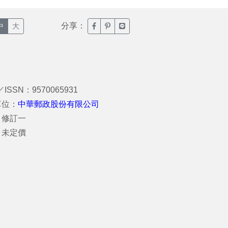
分享：
臉書分享(另開新視窗)
噗浪分享(另開新視窗)
Line分享(另開新視窗)
中
大
／ISSN：9570065931
單位：
中華郵政股份有限公司
：修訂一
：未定價