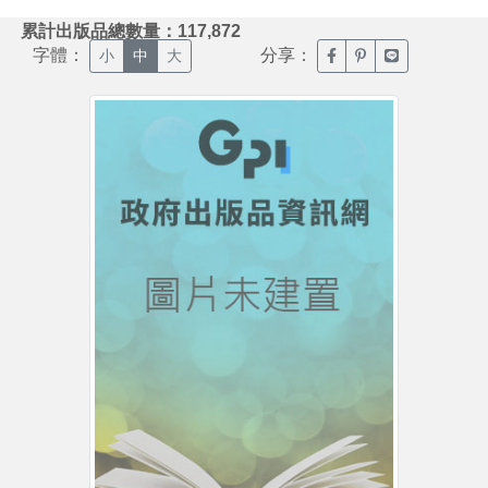
:::
累計出版品總數量：117,872
字體：
分享：
臉書分享(另開新視窗)
噗浪分享(另開新視
Line分享(另
小
中
大