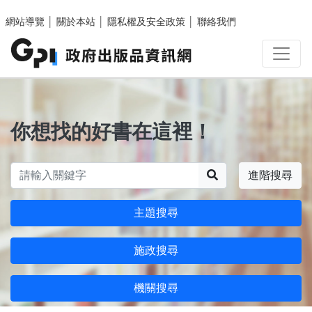
跳至主要內容區塊
網站導覽
│
關於本站
│
隱私權及安全政策
│
聯絡我們
你想找的好書在這裡！
搜尋
進階搜尋
主題搜尋
施政搜尋
機關搜尋