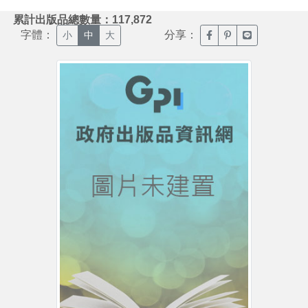
:::
累計出版品總數量：117,872
字體：
分享：
臉書分享(另開新視窗)
噗浪分享(另開新視
Line分享(另
小
中
大