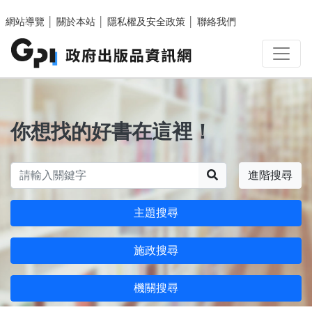
跳至主要內容區塊
網站導覽
│
關於本站
│
隱私權及安全政策
│
聯絡我們
你想找的好書在這裡！
搜尋
進階搜尋
主題搜尋
施政搜尋
機關搜尋