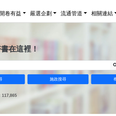
開卷有益
嚴選企劃
流通管道
相關連結
好書在這裡！
尋
施政搜尋
17,865