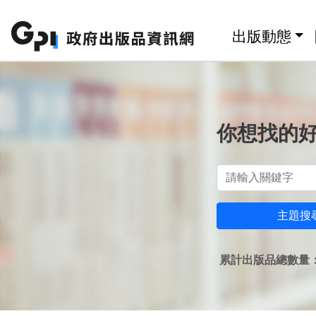
跳至主要內容區塊
:::
出版動態
你想找的
主題搜
累計出版品總數量：1