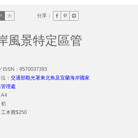
分享：
臉書分享(另開新視窗)
噗浪分享(另開新視窗)
Line分享(另開新視窗)
中
大
岸風景特定區管
／ISSN：9570037393
單位：
交通部觀光署東北角及宜蘭海岸國家
區管理處
A4
：初
工本費$250