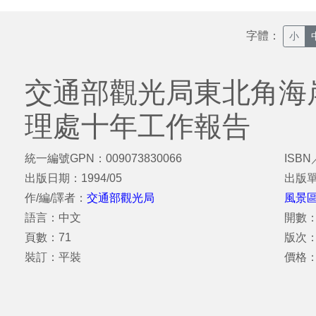
字體：
小
交通部觀光局東北角海
理處十年工作報告
統一編號GPN：009073830066
ISBN
出版日期：1994/05
出版
作/編/譯者：
交通部觀光局
風景
語言：中文
開數：
頁數：71
版次
裝訂：平裝
價格：