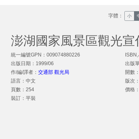
字體：
小
澎湖國家風景區觀光宣
統一編號GPN：009074880226
ISBN
出版日期：1999/06
出版
作/編/譯者：
交通部 觀光局
開數：
語言：中文
版次
頁數：254
價格：
裝訂：平裝