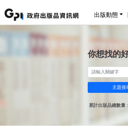
跳至主要內容區塊
:::
出版動態
你想找的
主題搜
累計出版品總數量：1