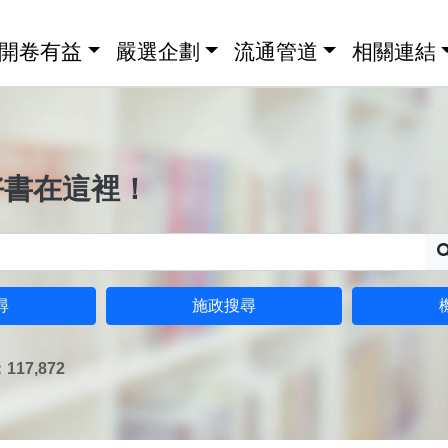
開卷有益
嚴選企劃
流通管道
相關連結
好書在這裡！
尋
施政搜尋
17,872