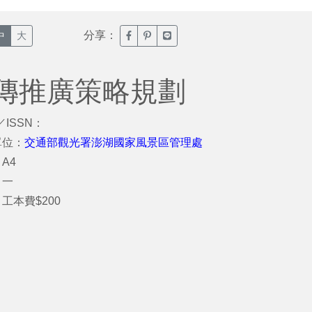
分享：
臉書分享(另開新視窗)
噗浪分享(另開新視窗)
Line分享(另開新視窗)
中
大
傳推廣策略規劃
／ISSN：
單位：
交通部觀光署澎湖國家風景區管理處
A4
：一
工本費$200