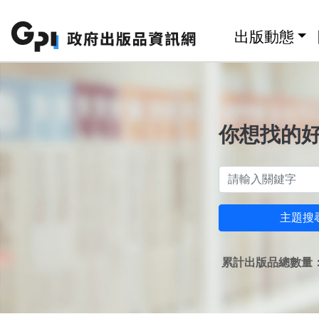
跳至主要內容區塊
:::
出版動態
你想找的
主題搜
累計出版品總數量：1