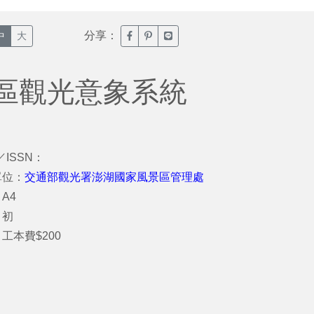
分享：
臉書分享(另開新視窗)
噗浪分享(另開新視窗)
Line分享(另開新視窗)
中
大
區觀光意象系統
／ISSN：
單位：
交通部觀光署澎湖國家風景區管理處
A4
：初
工本費$200