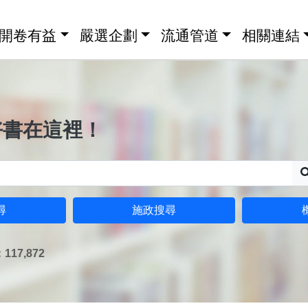
開卷有益
嚴選企劃
流通管道
相關連結
好書在這裡！
尋
施政搜尋
17,872