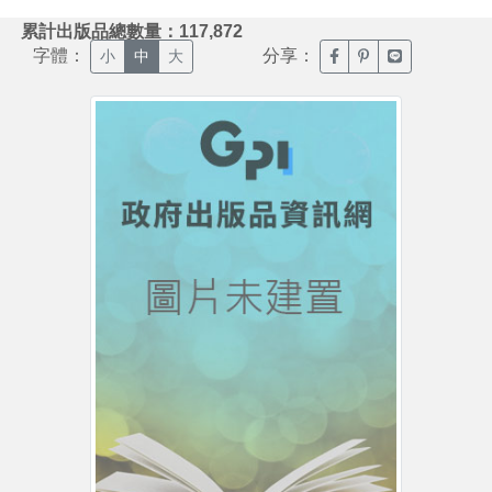
:::
累計出版品總數量：117,872
字體：
分享：
臉書分享(另開新視窗)
噗浪分享(另開新視
Line分享(另
小
中
大