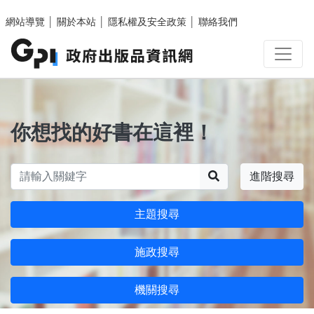
跳至主要內容區塊
網站導覽
│
關於本站
│
隱私權及安全政策
│
聯絡我們
你想找的好書在這裡！
搜尋
進階搜尋
主題搜尋
施政搜尋
機關搜尋