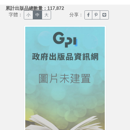
:::
累計出版品總數量：117,872
字體：
分享：
臉書分享(另開新視窗)
噗浪分享(另開新視
Line分享(另
小
中
大