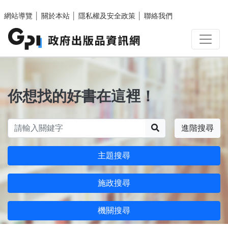
跳至主要內容區塊
網站導覽
│
關於本站
│
隱私權及安全政策
│
聯絡我們
你想找的好書在這裡！
搜尋
進階搜尋
主題搜尋
施政搜尋
機關搜尋