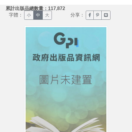
:::
累計出版品總數量：117,872
字體：
分享：
臉書分享(另開新視窗)
噗浪分享(另開新視
Line分享(另
小
中
大