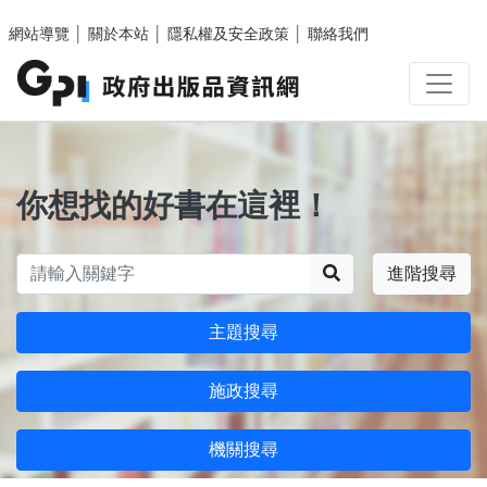
跳至主要內容區塊
網站導覽
│
關於本站
│
隱私權及安全政策
│
聯絡我們
你想找的好書在這裡！
搜尋
進階搜尋
主題搜尋
施政搜尋
機關搜尋