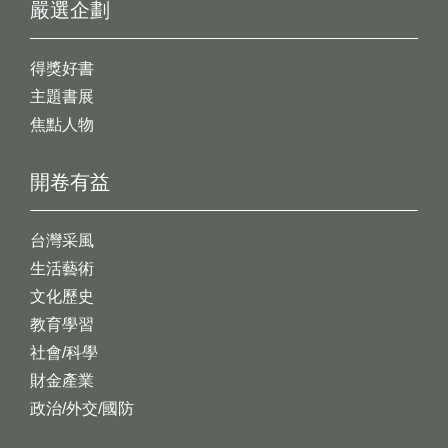
嚴選企劃
得獎好書
主題書展
焦點人物
開卷有益
台灣采風
生活藝術
文化歷史
教育學習
社會/科學
財金產業
政治/外交/國防