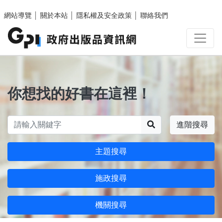
跳至主要內容區塊
網站導覽
│
關於本站
│
隱私權及安全政策
│
聯絡我們
你想找的好書在這裡！
搜尋
進階搜尋
主題搜尋
施政搜尋
機關搜尋