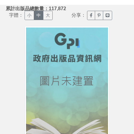
:::
累計出版品總數量：117,872
字體：
分享：
臉書分享(另開新視窗)
噗浪分享(另開新視
Line分享(另
小
中
大