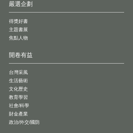
嚴選企劃
得獎好書
主題書展
焦點人物
開卷有益
台灣采風
生活藝術
文化歷史
教育學習
社會/科學
財金產業
政治/外交/國防