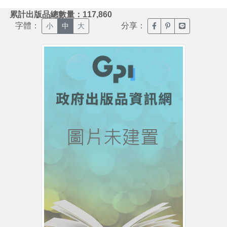
:::
累計出版品總數量：117,860
字體：
分享：
臉書分享(另開新視窗)
噗浪分享(另開新視
Line分享(另
小
中
大