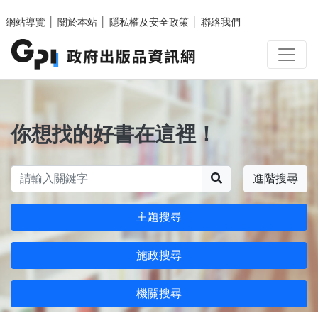
跳至主要內容區塊
網站導覽
│
關於本站
│
隱私權及安全政策
│
聯絡我們
你想找的好書在這裡！
搜尋
進階搜尋
主題搜尋
施政搜尋
機關搜尋