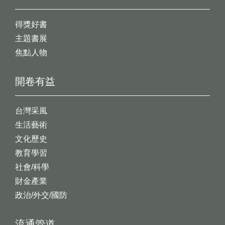
得獎好書
主題書展
焦點人物
開卷有益
台灣采風
生活藝術
文化歷史
教育學習
社會/科學
財金產業
政治/外交/國防
流通管道