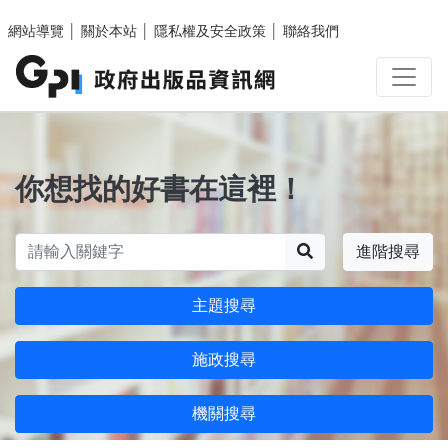
跳至主要內容區塊
網站導覽
│
關於本站
│
隱私權及安全政策
│
聯絡我們
你想找的好書在這裡！
搜尋
進階搜尋
主題搜尋
施政搜尋
機關搜尋