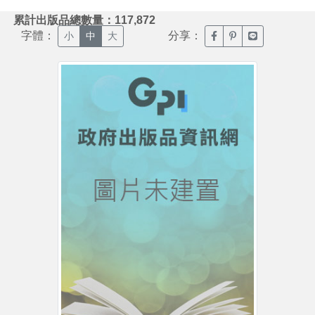
:::
累計出版品總數量：117,872
字體：
分享：
臉書分享(另開新視窗)
噗浪分享(另開新視
Line分享(另
小
中
大