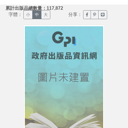
:::
累計出版品總數量：117,872
字體：
分享：
臉書分享(另開新視窗)
噗浪分享(另開新視
Line分享(另
小
中
大