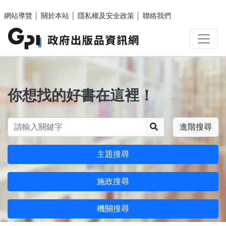
跳至主要內容區塊
網站導覽
│
關於本站
│
隱私權及安全政策
│
聯絡我們
你想找的好書在這裡！
搜尋
進階搜尋
主題搜尋
施政搜尋
機關搜尋