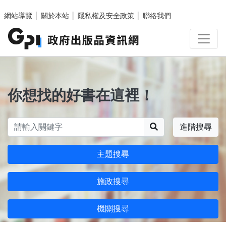
跳至主要內容區塊
網站導覽
│
關於本站
│
隱私權及安全政策
│
聯絡我們
你想找的好書在這裡！
搜尋
進階搜尋
主題搜尋
施政搜尋
機關搜尋