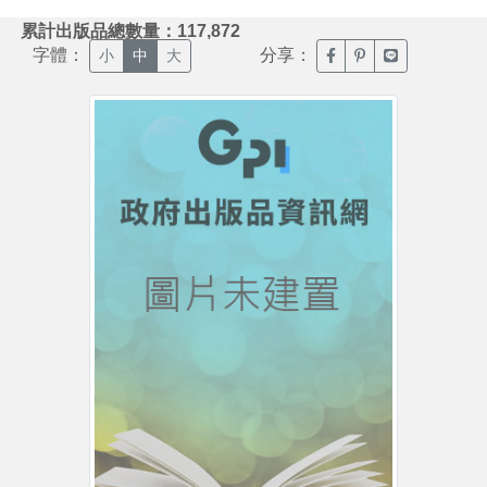
:::
累計出版品總數量：117,872
字體：
分享：
臉書分享(另開新視窗)
噗浪分享(另開新視
Line分享(另
小
中
大