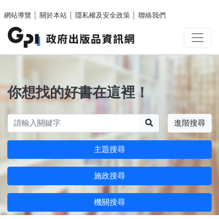
跳至主要內容區塊
網站導覽
│
關於本站
│
隱私權及安全政策
│
聯絡我們
你想找的好書在這裡！
搜尋
進階搜尋
主題搜尋
施政搜尋
機關搜尋