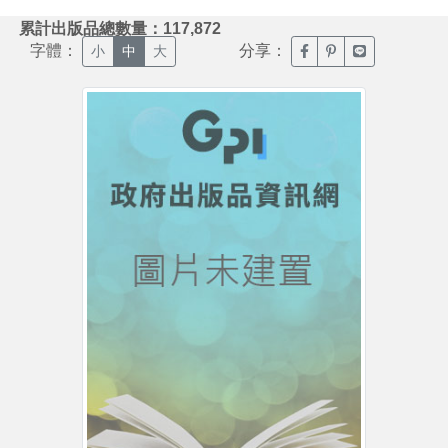
:::
累計出版品總數量：117,872
字體：
分享：
臉書分享(另開新視窗)
噗浪分享(另開新視
Line分享(另
小
中
大