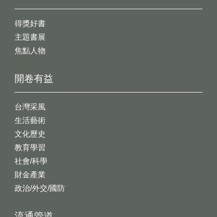
得獎好書
主題書展
焦點人物
開卷有益
台灣采風
生活藝術
文化歷史
教育學習
社會/科學
財金產業
政治/外交/國防
流通管道