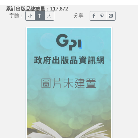
:::
累計出版品總數量：117,872
字體：
分享：
臉書分享(另開新視窗)
噗浪分享(另開新視
Line分享(另
小
中
大