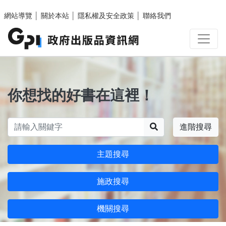
跳至主要內容區塊
網站導覽
│
關於本站
│
隱私權及安全政策
│
聯絡我們
你想找的好書在這裡！
搜尋
進階搜尋
主題搜尋
施政搜尋
機關搜尋