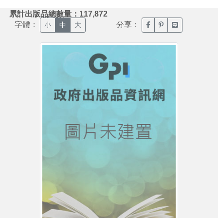
:::
累計出版品總數量：117,872
字體：
分享：
臉書分享(另開新視窗)
噗浪分享(另開新視
Line分享(另
小
中
大