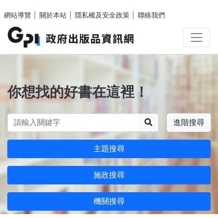
跳至主要內容區塊
網站導覽
│
關於本站
│
隱私權及安全政策
│
聯絡我們
你想找的好書在這裡！
搜尋
進階搜尋
主題搜尋
施政搜尋
機關搜尋