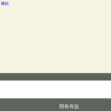
：
連結
開卷有益