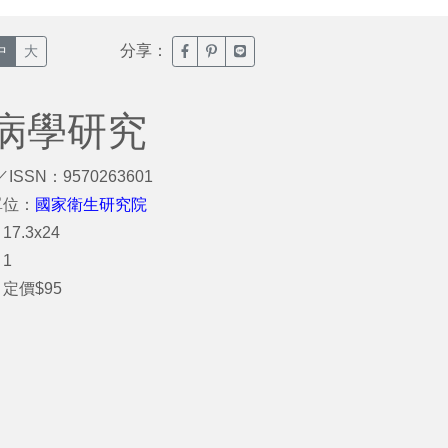
分享：
臉書分享(另開新視窗)
噗浪分享(另開新視窗)
Line分享(另開新視窗)
中
大
病學研究
／ISSN：9570263601
單位：
國家衛生研究院
7.3x24
1
定價$95