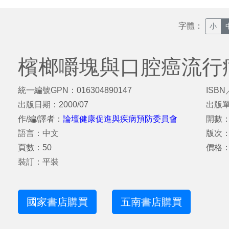
字體：
小
檳榔嚼塊與口腔癌流行
統一編號GPN：016304890147
ISBN
出版日期：2000/07
出版
作/編/譯者：
論壇健康促進與疾病預防委員會
開數：1
語言：中文
版次：
頁數：50
價格：
裝訂：平裝
國家書店購買
五南書店購買