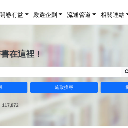
開卷有益
嚴選企劃
流通管道
相關連結
好書在這裡！
尋
施政搜尋
17,872