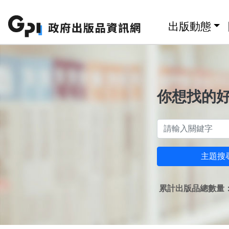
跳至主要內容區塊
:::
出版動態
你想找的
主題搜
累計出版品總數量：1