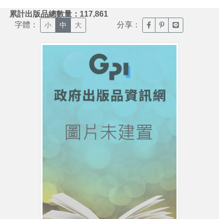
:::
累計出版品總數量：117,861
字體：
分享：
臉書分享(另開新視窗)
噗浪分享(另開新視
Line分享(另
小
中
大