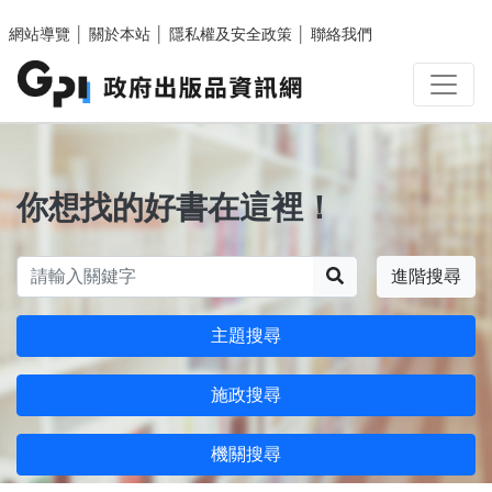
跳至主要內容區塊
網站導覽
│
關於本站
│
隱私權及安全政策
│
聯絡我們
你想找的好書在這裡！
搜尋
進階搜尋
主題搜尋
施政搜尋
機關搜尋