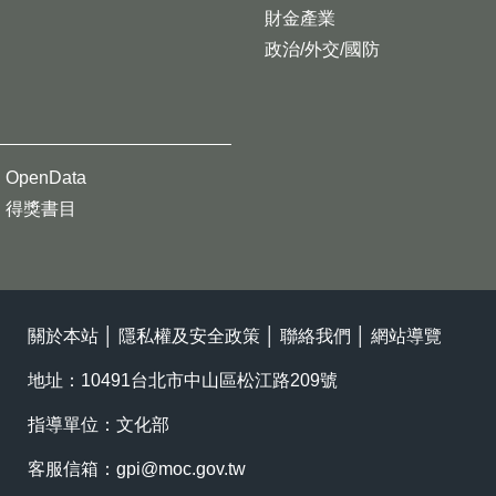
財金產業
政治/外交/國防
OpenData
得獎書目
關於本站
│
隱私權及安全政策
│
聯絡我們
│
網站導覽
地址：10491台北市中山區松江路209號
指導單位：文化部
客服信箱：
gpi@moc.gov.tw