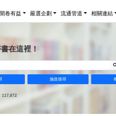
開卷有益
嚴選企劃
流通管道
相關連結
好書在這裡！
尋
施政搜尋
17,872