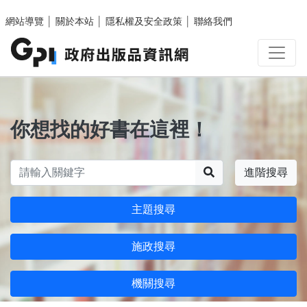
跳至主要內容區塊
網站導覽
│
關於本站
│
隱私權及安全政策
│
聯絡我們
你想找的好書在這裡！
搜尋
進階搜尋
主題搜尋
施政搜尋
機關搜尋