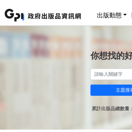
跳至主要內容區塊
:::
出版動態
你想找的
主題搜
累計出版品總數量：1