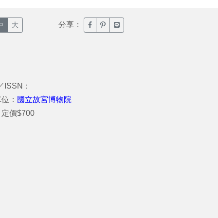
分享：
臉書分享(另開新視窗)
噗浪分享(另開新視窗)
Line分享(另開新視窗)
中
大
／ISSN：
單位：
國立故宮博物院
定價$700