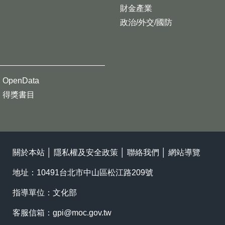
財金產業
政治/外交/國防
OpenData
得獎書目
關於本站
│
隱私權及安全政策
│
聯絡我們
│
網站導覽
地址：10491台北市中山區松江路209號
指導單位：文化部
客服信箱：
gpi@moc.gov.tw