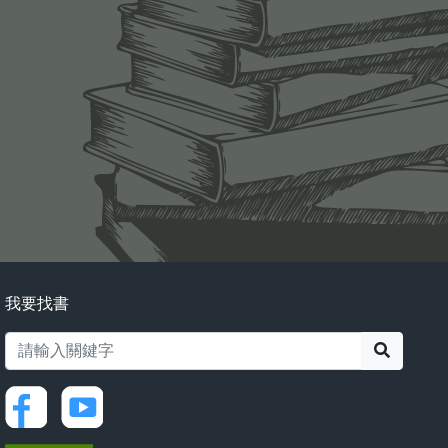
我要找書
搜尋