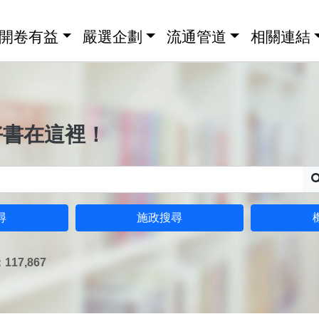
開卷有益
嚴選企劃
流通管道
相關連結
好書在這裡！
尋
施政搜尋
17,867