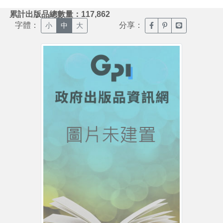
:::
累計出版品總數量：117,862
字體：
分享：
臉書分享(另開新視窗)
噗浪分享(另開新視
Line分享(另
小
中
大