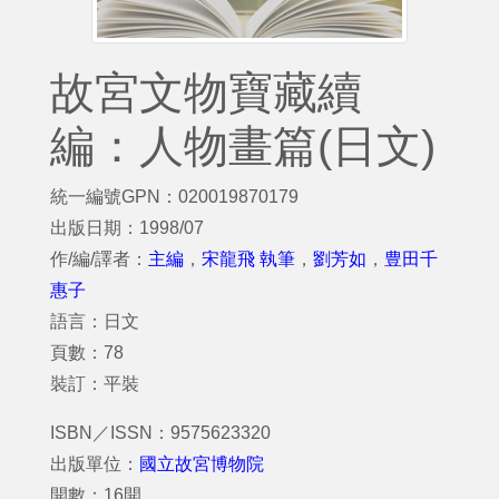
故宮文物寶藏續
編：人物畫篇(日文)
統一編號GPN：020019870179
出版日期：1998/07
作/編/譯者：
主編
，
宋龍飛 執筆
，
劉芳如
，
豊田千
惠子
語言：日文
頁數：78
裝訂：平裝
ISBN／ISSN：9575623320
出版單位：
國立故宮博物院
開數：16開