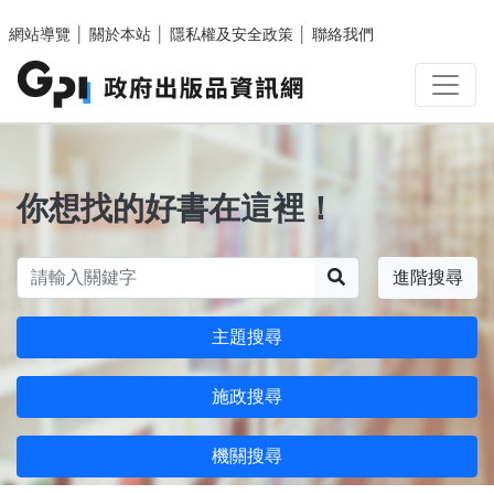
跳至主要內容區塊
網站導覽
│
關於本站
│
隱私權及安全政策
│
聯絡我們
你想找的好書在這裡！
搜尋
進階搜尋
主題搜尋
施政搜尋
機關搜尋