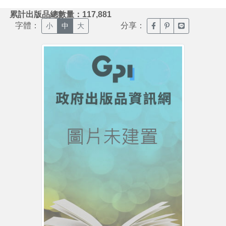
:::
累計出版品總數量：117,881
字體：
分享：
臉書分享(另開新視窗)
噗浪分享(另開新視
Line分享(另
小
中
大