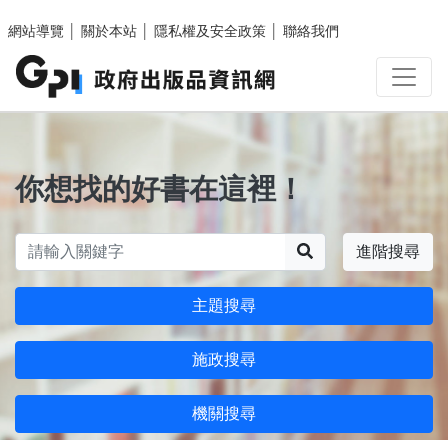
跳至主要內容區塊
網站導覽
│
關於本站
│
隱私權及安全政策
│
聯絡我們
你想找的好書在這裡！
搜尋
進階搜尋
主題搜尋
施政搜尋
機關搜尋