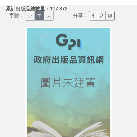
:::
累計出版品總數量：117,872
字體：
分享：
臉書分享(另開新視窗)
噗浪分享(另開新視
Line分享(另
小
中
大