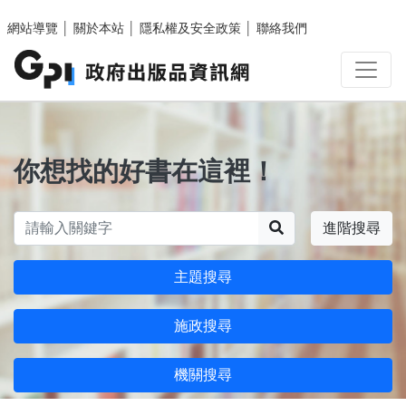
跳至主要內容區塊
網站導覽
│
關於本站
│
隱私權及安全政策
│
聯絡我們
你想找的好書在這裡！
搜尋
進階搜尋
主題搜尋
施政搜尋
機關搜尋