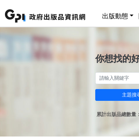
跳至主要內容區塊
:::
出版動態
你想找的
主題搜
累計出版品總數量：1