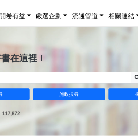
開卷有益
嚴選企劃
流通管道
相關連結
好書在這裡！
尋
施政搜尋
17,872