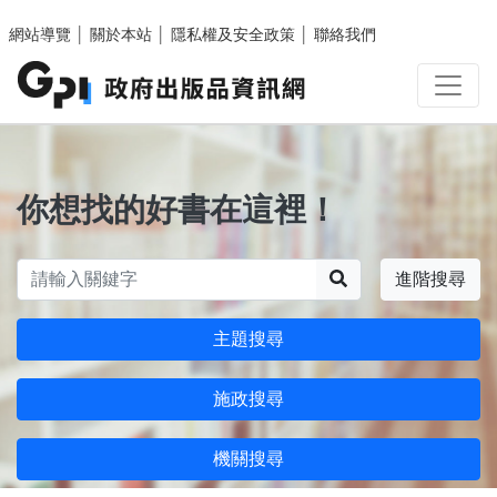
跳至主要內容區塊
網站導覽
│
關於本站
│
隱私權及安全政策
│
聯絡我們
你想找的好書在這裡！
搜尋
進階搜尋
主題搜尋
施政搜尋
機關搜尋