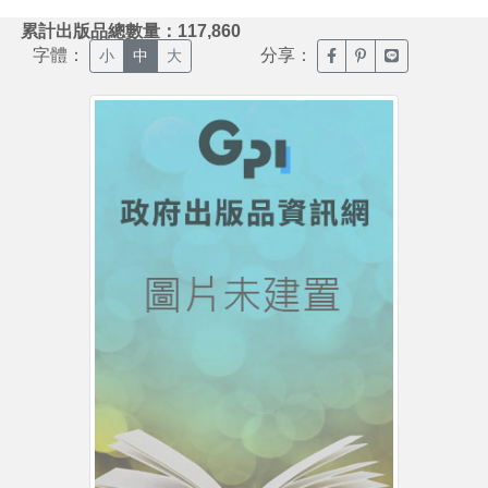
:::
累計出版品總數量：117,860
字體：
分享：
臉書分享(另開新視窗)
噗浪分享(另開新視
Line分享(另
小
中
大