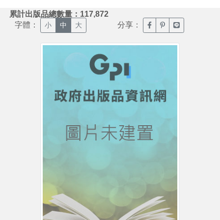
:::
累計出版品總數量：117,872
字體：
分享：
臉書分享(另開新視窗)
噗浪分享(另開新視
Line分享(另
小
中
大