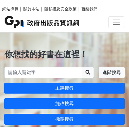
跳至主要內容區塊
網站導覽
│
關於本站
│
隱私權及安全政策
│
聯絡我們
你想找的好書在這裡！
搜尋
進階搜尋
主題搜尋
施政搜尋
機關搜尋