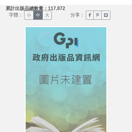
:::
累計出版品總數量：117,872
字體：
分享：
臉書分享(另開新視窗)
噗浪分享(另開新視
Line分享(另
小
中
大