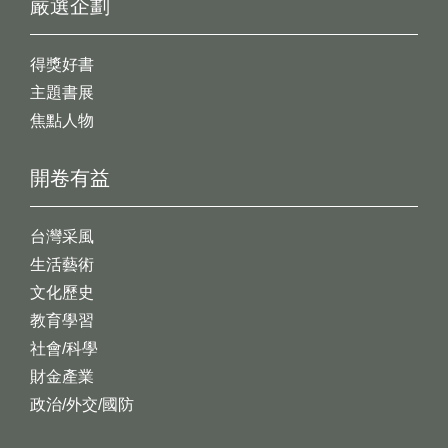
嚴選企劃
得獎好書
主題書展
焦點人物
開卷有益
台灣采風
生活藝術
文化歷史
教育學習
社會/科學
財金產業
政治/外交/國防