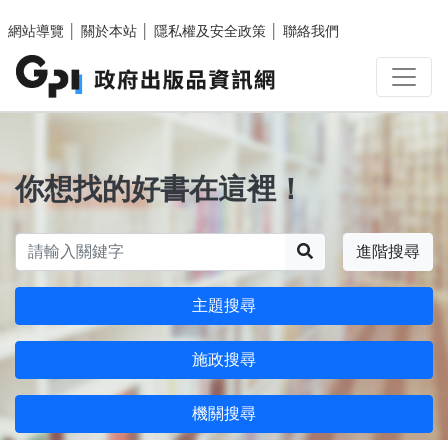
跳至主要內容區塊
網站導覽
│
關於本站
│
隱私權及安全政策
│
聯絡我們
你想找的好書在這裡！
搜尋
進階搜尋
主題搜尋
施政搜尋
機關搜尋