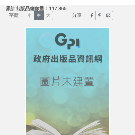
:::
累計出版品總數量：117,865
字體：
分享：
臉書分享(另開新視窗)
噗浪分享(另開新視
Line分享(另
小
中
大