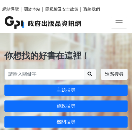
跳至主要內容區塊
網站導覽
│
關於本站
│
隱私權及安全政策
│
聯絡我們
你想找的好書在這裡！
搜尋
進階搜尋
主題搜尋
施政搜尋
機關搜尋