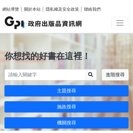
跳至主要內容區塊
網站導覽
│
關於本站
│
隱私權及安全政策
│
聯絡我們
你想找的好書在這裡！
搜尋
進階搜尋
主題搜尋
施政搜尋
機關搜尋