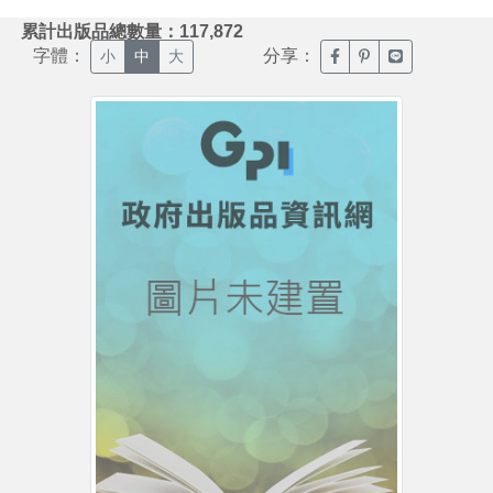
:::
累計出版品總數量：117,872
字體：
分享：
臉書分享(另開新視窗)
噗浪分享(另開新視
Line分享(另
小
中
大