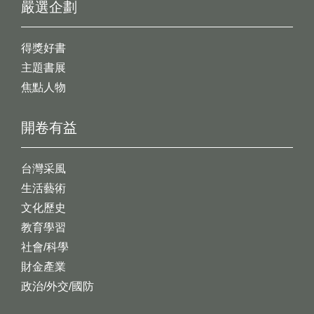
嚴選企劃
得獎好書
主題書展
焦點人物
開卷有益
台灣采風
生活藝術
文化歷史
教育學習
社會/科學
財金產業
政治/外交/國防