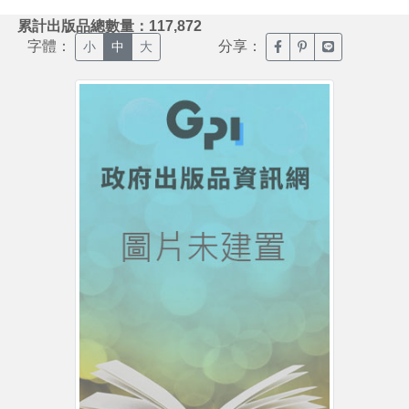
:::
累計出版品總數量：117,872
字體：
分享：
臉書分享(另開新視窗)
噗浪分享(另開新視
Line分享(另
小
中
大