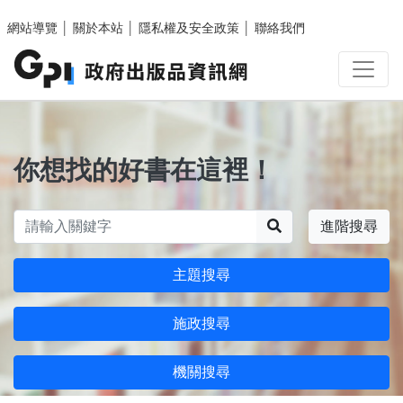
跳至主要內容區塊
網站導覽
│
關於本站
│
隱私權及安全政策
│
聯絡我們
你想找的好書在這裡！
搜尋
進階搜尋
主題搜尋
施政搜尋
機關搜尋