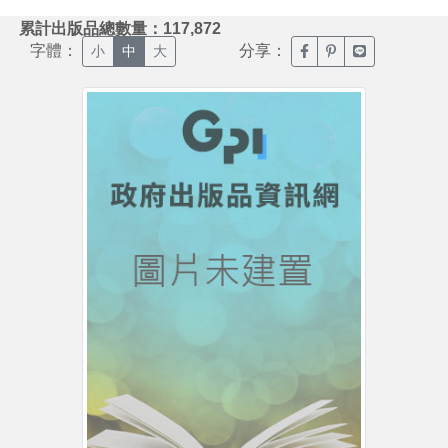
:::
累計出版品總數量：117,872
字體：
分享：
臉書分享(另開新視窗)
噗浪分享(另開新視
Line分享(另
小
中
大