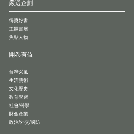
嚴選企劃
得獎好書
主題書展
焦點人物
開卷有益
台灣采風
生活藝術
文化歷史
教育學習
社會/科學
財金產業
政治/外交/國防