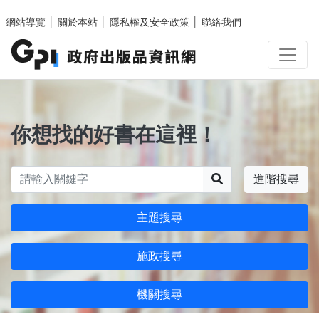
跳至主要內容區塊
網站導覽
│
關於本站
│
隱私權及安全政策
│
聯絡我們
你想找的好書在這裡！
搜尋
進階搜尋
主題搜尋
施政搜尋
機關搜尋