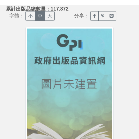
:::
累計出版品總數量：117,872
字體：
分享：
臉書分享(另開新視窗)
噗浪分享(另開新視
Line分享(另
小
中
大