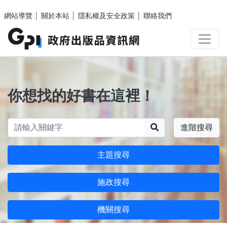
跳至主要內容區塊
網站導覽
│
關於本站
│
隱私權及安全政策
│
聯絡我們
你想找的好書在這裡！
搜尋
進階搜尋
主題搜尋
施政搜尋
機關搜尋