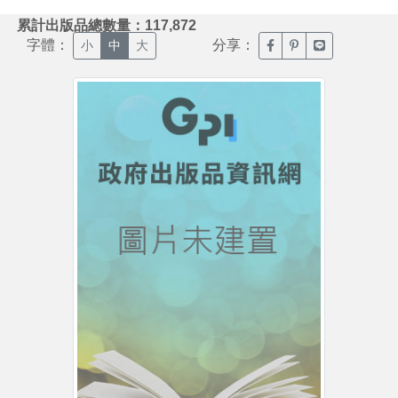
:::
累計出版品總數量：117,872
字體：
分享：
臉書分享(另開新視窗)
噗浪分享(另開新視
Line分享(另
小
中
大