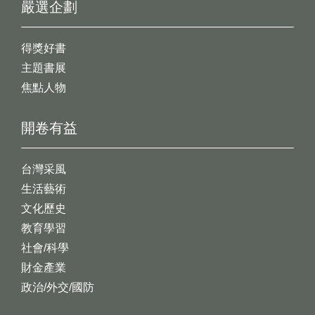
嚴選企劃
得獎好書
主題書展
焦點人物
開卷有益
台灣采風
生活藝術
文化歷史
教育學習
社會/科學
財金產業
政治/外交/國防