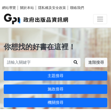
跳至主要內容區塊
網站導覽
│
關於本站
│
隱私權及安全政策
│
聯絡我們
你想找的好書在這裡！
搜尋
進階搜尋
主題搜尋
施政搜尋
機關搜尋