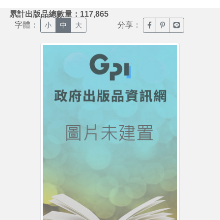
:::
累計出版品總數量：117,865
字體：
分享：
臉書分享(另開新視窗)
噗浪分享(另開新視
Line分享(另
小
中
大