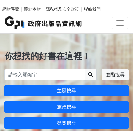
跳至主要內容區塊
網站導覽
│
關於本站
│
隱私權及安全政策
│
聯絡我們
你想找的好書在這裡！
搜尋
進階搜尋
主題搜尋
施政搜尋
機關搜尋