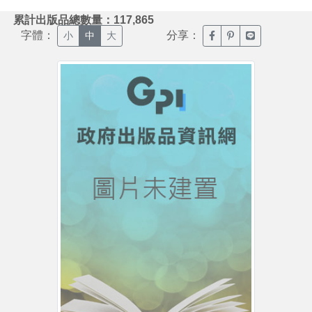
:::
累計出版品總數量：117,865
字體：
分享：
臉書分享(另開新視窗)
噗浪分享(另開新視
Line分享(另
小
中
大