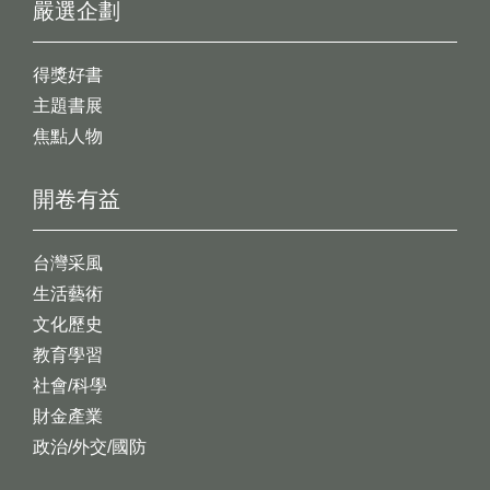
嚴選企劃
得獎好書
主題書展
焦點人物
開卷有益
台灣采風
生活藝術
文化歷史
教育學習
社會/科學
財金產業
政治/外交/國防