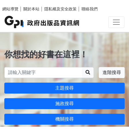
跳至主要內容區塊
網站導覽
│
關於本站
│
隱私權及安全政策
│
聯絡我們
你想找的好書在這裡！
搜尋
進階搜尋
主題搜尋
施政搜尋
機關搜尋