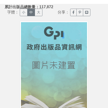
:::
累計出版品總數量：117,872
字體：
分享：
臉書分享(另開新視窗)
噗浪分享(另開新視
Line分享(另
小
中
大