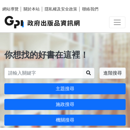
跳至主要內容區塊
網站導覽
│
關於本站
│
隱私權及安全政策
│
聯絡我們
你想找的好書在這裡！
搜尋
進階搜尋
主題搜尋
施政搜尋
機關搜尋