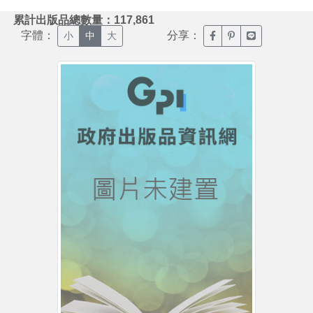
:::
累計出版品總數量：117,861
字體：
分享：
臉書分享(另開新視窗)
噗浪分享(另開新視
Line分享(另
小
中
大