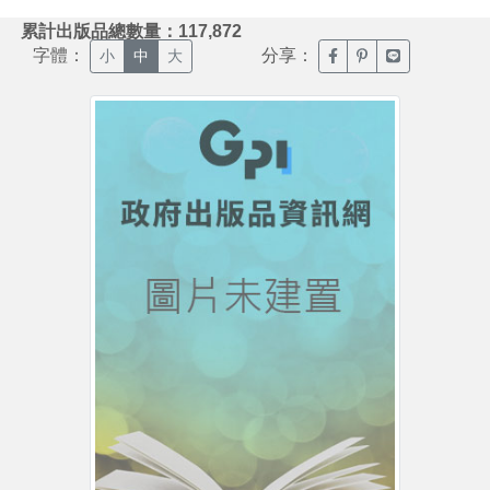
:::
累計出版品總數量：117,872
字體：
分享：
臉書分享(另開新視窗)
噗浪分享(另開新視
Line分享(另
小
中
大