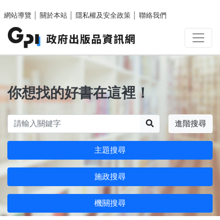
跳至主要內容區塊
網站導覽
│
關於本站
│
隱私權及安全政策
│
聯絡我們
你想找的好書在這裡！
搜尋
進階搜尋
主題搜尋
施政搜尋
機關搜尋