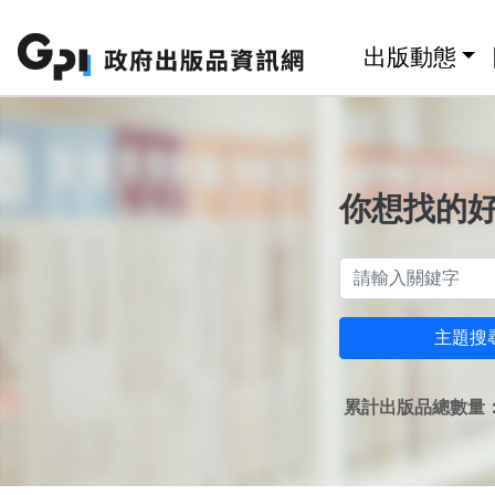
跳至主要內容區塊
:::
出版動態
你想找的
主題搜
累計出版品總數量：1