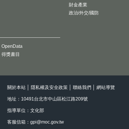
財金產業
政治/外交/國防
OpenData
得獎書目
關於本站
│
隱私權及安全政策
│
聯絡我們
│
網站導覽
地址：10491台北市中山區松江路209號
指導單位：文化部
客服信箱：
gpi@moc.gov.tw