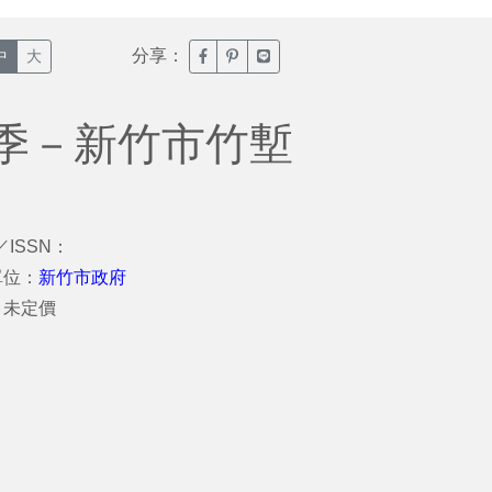
分享：
臉書分享(另開新視窗)
噗浪分享(另開新視窗)
Line分享(另開新視窗)
中
大
季－新竹市竹塹
／ISSN：
單位：
新竹市政府
：未定價