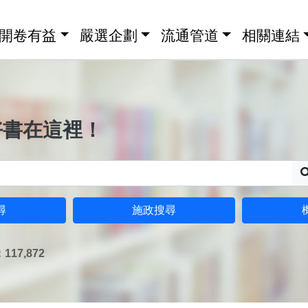
開卷有益
嚴選企劃
流通管道
相關連結
好書在這裡！
尋
施政搜尋
17,872