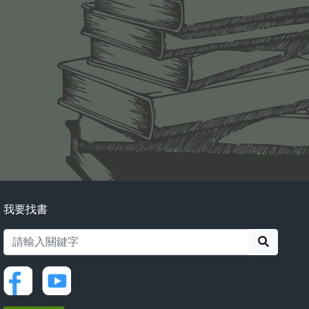
我要找書
搜尋