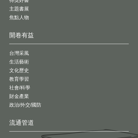
得獎好書
主題書展
焦點人物
開卷有益
台灣采風
生活藝術
文化歷史
教育學習
社會/科學
財金產業
政治/外交/國防
流通管道