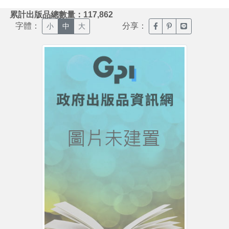
:::
累計出版品總數量：117,862
字體：
分享：
臉書分享(另開新視窗)
噗浪分享(另開新視
Line分享(另
小
中
大