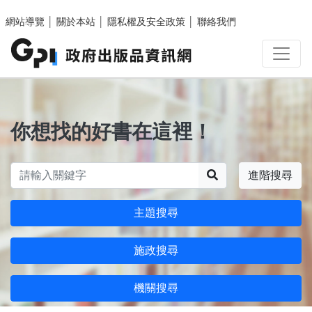
跳至主要內容區塊
網站導覽
│
關於本站
│
隱私權及安全政策
│
聯絡我們
你想找的好書在這裡！
搜尋
進階搜尋
主題搜尋
施政搜尋
機關搜尋