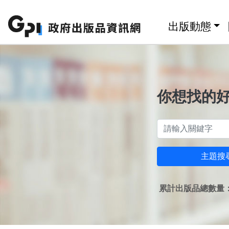
跳至主要內容區塊
:::
出版動態
你想找的
主題搜
累計出版品總數量：1