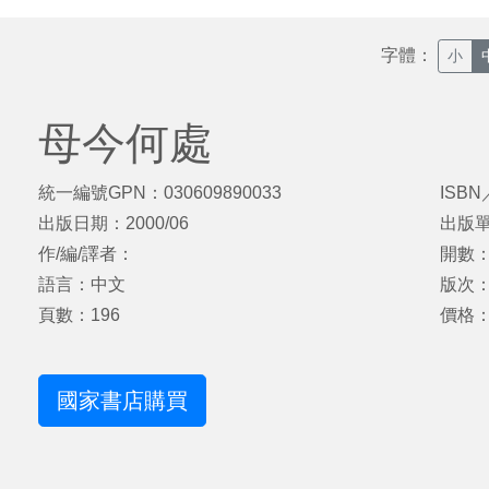
字體：
小
母今何處
統一編號GPN：030609890033
ISBN
出版日期：2000/06
出版
作/編/譯者：
開數：
語言：中文
版次：
頁數：196
價格
國家書店購買