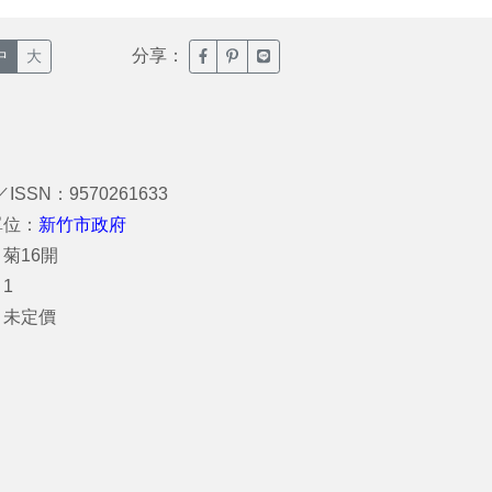
分享：
臉書分享(另開新視窗)
噗浪分享(另開新視窗)
Line分享(另開新視窗)
中
大
／ISSN：9570261633
單位：
新竹市政府
菊16開
1
：未定價