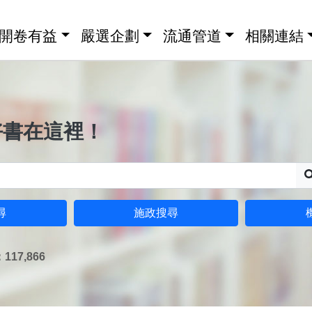
開卷有益
嚴選企劃
流通管道
相關連結
好書在這裡！
尋
施政搜尋
17,866