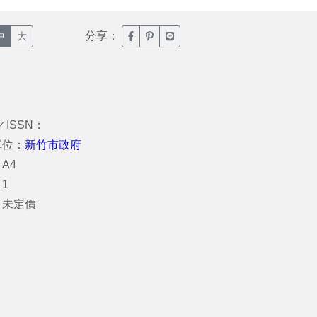
分享：
臉書分享(另開新視窗)
噗浪分享(另開新視窗)
Line分享(另開新視窗)
中
大
／ISSN：
單位：
新竹市政府
A4
1
：未定價