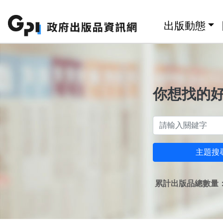
跳至主要內容區塊
:::
出版動態
你想找的
主題搜
累計出版品總數量：1