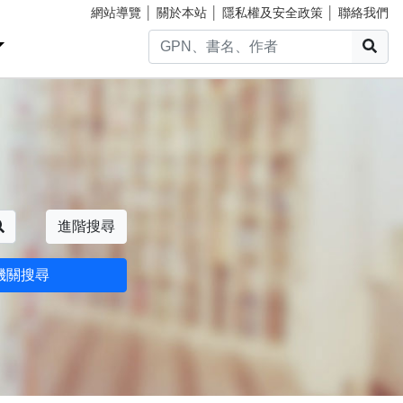
網站導覽
│
關於本站
│
隱私權及安全政策
│
聯絡我們
搜
搜尋
進階搜尋
機關搜尋