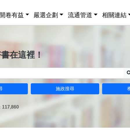
開卷有益
嚴選企劃
流通管道
相關連結
好書在這裡！
尋
施政搜尋
17,860