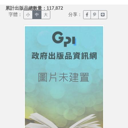
:::
累計出版品總數量：117,872
字體：
分享：
臉書分享(另開新視窗)
噗浪分享(另開新視
Line分享(另
小
中
大