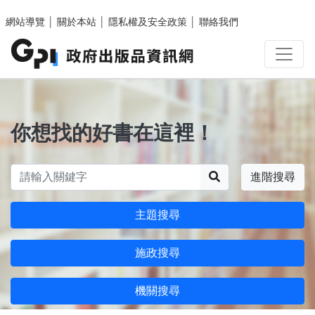
跳至主要內容區塊
網站導覽
│
關於本站
│
隱私權及安全政策
│
聯絡我們
你想找的好書在這裡！
搜尋
進階搜尋
主題搜尋
施政搜尋
機關搜尋