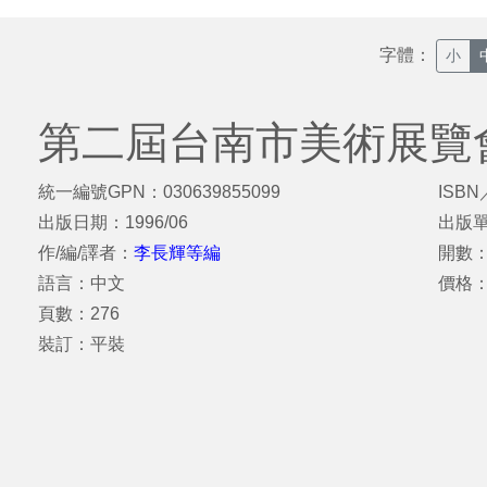
字體：
小
第二屆台南市美術展覽
統一編號GPN：030639855099
ISBN
出版日期：1996/06
出版
作/編/譯者：
李長輝等編
開數：
語言：中文
價格：
頁數：276
裝訂：平裝