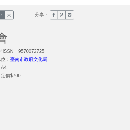
分享：
臉書分享(另開新視窗)
噗浪分享(另開新視窗)
Line分享(另開新視窗)
中
大
會
／ISSN：9570072725
單位：
臺南市政府文化局
A4
定價$700