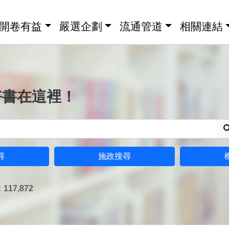
開卷有益
嚴選企劃
流通管道
相關連結
好書在這裡！
尋
施政搜尋
17,872