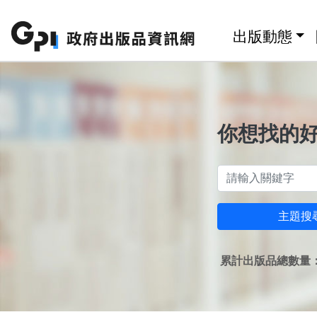
跳至主要內容區塊
:::
出版動態
你想找的
主題搜
累計出版品總數量：1