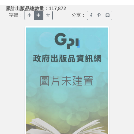
:::
累計出版品總數量：117,872
字體：
分享：
臉書分享(另開新視窗)
噗浪分享(另開新視
Line分享(另
小
中
大