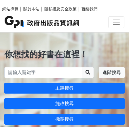
跳至主要內容區塊
網站導覽
│
關於本站
│
隱私權及安全政策
│
聯絡我們
你想找的好書在這裡！
搜尋
進階搜尋
主題搜尋
施政搜尋
機關搜尋