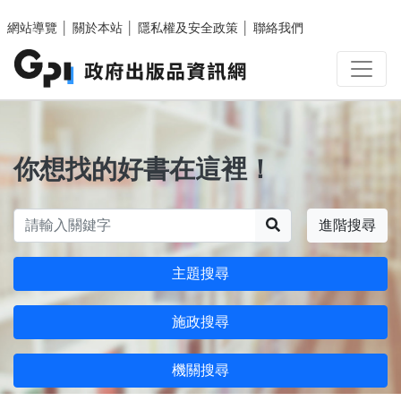
跳至主要內容區塊
網站導覽
│
關於本站
│
隱私權及安全政策
│
聯絡我們
你想找的好書在這裡！
搜尋
進階搜尋
主題搜尋
施政搜尋
機關搜尋