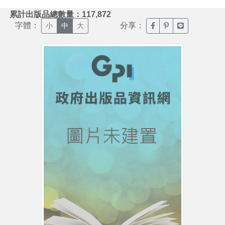
:::
累計出版品總數量：117,872
字體：
分享：
臉書分享(另開新視窗)
噗浪分享(另開新視
Line分享(另
小
中
大