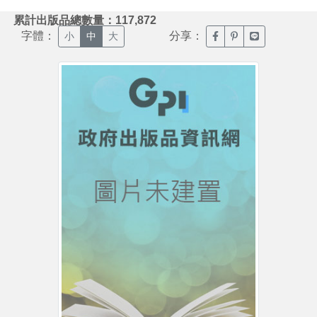
:::
累計出版品總數量：117,872
字體：
分享：
臉書分享(另開新視窗)
噗浪分享(另開新視
Line分享(另
小
中
大