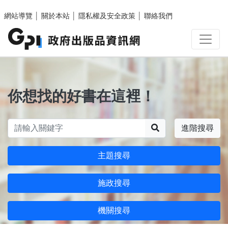
跳至主要內容區塊
網站導覽
│
關於本站
│
隱私權及安全政策
│
聯絡我們
你想找的好書在這裡！
搜尋
進階搜尋
主題搜尋
施政搜尋
機關搜尋