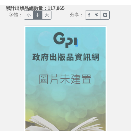
:::
累計出版品總數量：117,865
字體：
分享：
臉書分享(另開新視窗)
噗浪分享(另開新視
Line分享(另
小
中
大