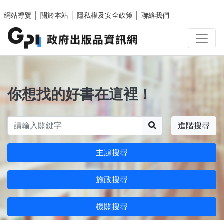
跳至主要內容區塊
網站導覽
│
關於本站
│
隱私權及安全政策
│
聯絡我們
你想找的好書在這裡！
搜尋
進階搜尋
主題搜尋
施政搜尋
機關搜尋